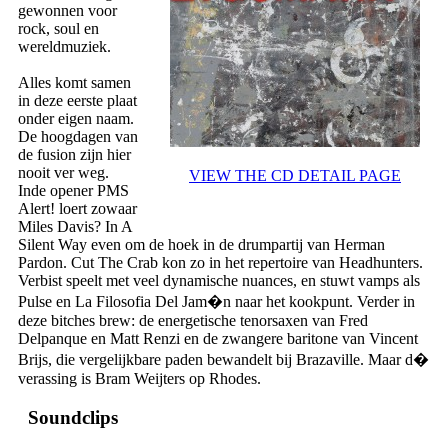
gewonnen voor
rock, soul en
wereldmuziek.
Alles komt samen
in deze eerste plaat
onder eigen naam.
De hoogdagen van
de fusion zijn hier
nooit ver weg.
VIEW THE CD DETAIL PAGE
Inde opener PMS
Alert! loert zowaar
Miles Davis? In A
Silent Way even om de hoek in de drumpartij van Herman
Pardon. Cut The Crab kon zo in het repertoire van Headhunters.
Verbist speelt met veel dynamische nuances, en stuwt vamps als
Pulse en La Filosofia Del Jam�n naar het kookpunt. Verder in
deze bitches brew: de energetische tenorsaxen van Fred
Delpanque en Matt Renzi en de zwangere baritone van Vincent
Brijs, die vergelijkbare paden bewandelt bij Brazaville. Maar d�
verassing is Bram Weijters op Rhodes.
Soundclips