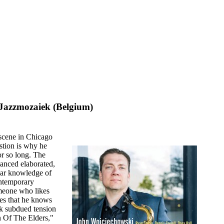
 Jazzmozaiek (Belgium)
scene in Chicago
stion is why he
or so long. The
lanced elaborated,
lear knowledge of
ontemporary
meone who likes
es that he knows
rk subdued tension
 Of The Elders,"