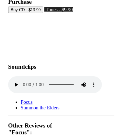
Purchase
iTunes - $9.90
Soundclips
Focus
Summon the Elders
Other Reviews of
"Focus":