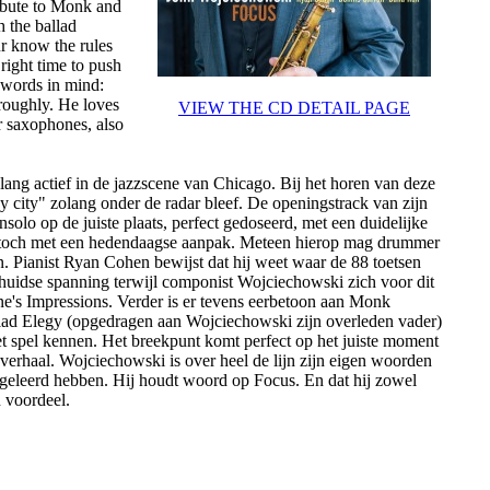
ribute to Monk and
 the ballad
ur know the rules
 right time to push
 words in mind:
roughly. He loves
VIEW THE CD DETAIL PAGE
r saxophones, also
ang actief in de jazzscene van Chicago. Bij het horen van deze
y city" zolang onder de radar bleef. De openingstrack van zijn
olo op de juiste plaats, perfect gedoseerd, met een duidelijke
en toch met een hedendaagse aanpak. Meteen hierop mag drummer
. Pianist Ryan Cohen bewijst dat hij weet waar de 88 toetsen
rhuidse spanning terwijl componist Wojciechowski zich voor dit
e's Impressions. Verder is er tevens eerbetoon aan Monk
ad Elegy (opgedragen aan Wojciechowski zijn overleden vader)
het spel kennen. Het breekpunt komt perfect op het juiste moment
h verhaal. Wojciechowski is over heel de lijn zijn eigen woorden
ig geleerd hebben. Hij houdt woord op Focus. En dat hij zowel
n voordeel.