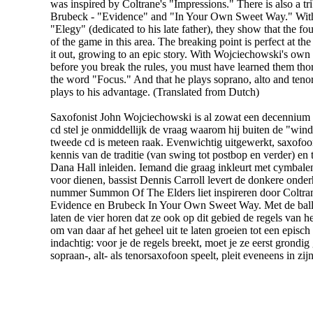
was inspired by Coltrane's "Impressions." There is also a t
Brubeck - "Evidence" and "In Your Own Sweet Way." With
"Elegy" (dedicated to his late father), they show that the fo
of the game in this area. The breaking point is perfect at the
it out, growing to an epic story. With Wojciechowski's own
before you break the rules, you must have learned them tho
the word "Focus." And that he plays soprano, alto and teno
plays to his advantage. (Translated from Dutch)
Saxofonist John Wojciechowski is al zowat een decennium l
cd stel je onmiddellijk de vraag waarom hij buiten de "wind
tweede cd is meteen raak. Evenwichtig uitgewerkt, saxofoons
kennis van de traditie (van swing tot postbop en verder) 
Dana Hall inleiden. Iemand die graag inkleurt met cymbalen
voor dienen, bassist Dennis Carroll levert de donkere onde
nummer Summon Of The Elders liet inspireren door Coltran
Evidence en Brubeck In Your Own Sweet Way. Met de ball
laten de vier horen dat ze ook op dit gebied de regels van 
om van daar af het geheel uit te laten groeien tot een episc
indachtig: voor je de regels breekt, moet je ze eerst grond
sopraan-, alt- als tenorsaxofoon speelt, pleit eveneens in zij