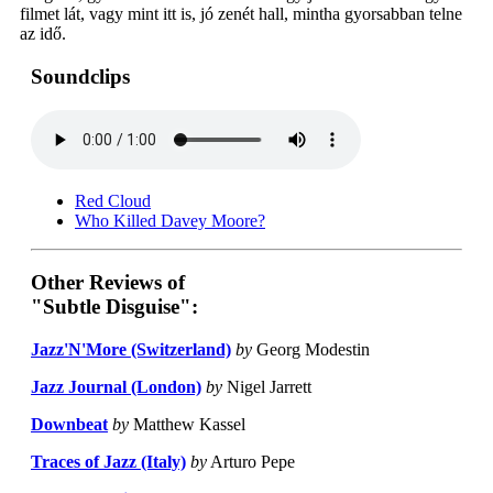
filmet lát, vagy mint itt is, jó zenét hall, mintha gyorsabban telne
az idő.
Soundclips
Red Cloud
Who Killed Davey Moore?
Other Reviews of
"Subtle Disguise":
Jazz'N'More (Switzerland)
by
Georg Modestin
Jazz Journal (London)
by
Nigel Jarrett
Downbeat
by
Matthew Kassel
Traces of Jazz (Italy)
by
Arturo Pepe