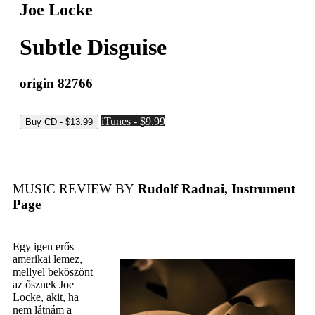
Joe Locke
Subtle Disguise
origin 82766
iTunes - $9.99
MUSIC REVIEW BY
Rudolf Radnai, Instrument
Page
Egy igen erős
amerikai lemez,
mellyel beköszönt
az ősznek Joe
Locke, akit, ha
nem látnám a