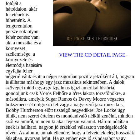
fotóját a
hátoldalon, akár
feketének is
hihetnénk. A
tengerentúlon
persze sok olyan
fehér zenész van,
aki a muzsika és a
környezet
szellemisége, a
VIEW THE CD DETAIL PAGE
környezete és
életmódja hatására
egyfajta fehér
négerré válik és itt a néger szigorúan pozit'v jelzőként áll, hogyan
is állhatna máshogy egy jazz muzsikus tekintetében. A dalok
szövegei mind egy-egy izgalmas igazi amerikai história,
gondoljunk csak Vörös Felhőre a h'res lakota törzsfőnökre, a
másodikra, amelyik Sugar Ramos és Davey Moore végzetes
bokszmeccsét dolgozza fel vagy a nagyszerű jazz muzsikus,
Bobby Hutcherson előtt tisztelgő negyedikre. Joe Locke úgy
tűnik, nem szeret értelem és mondanivaló nélkül zenélni, minden
szól valamiről, minden ki akar fejezni valamit. Három nótában
ének is hallható, nagyon jó érzékkel választott vendégelőadók
révén. Az album, annak ellenére, hogy a felvételek elég hosszúak
átlagban, gyorsan lefut. Ha az ember egy jó sz'ndarabot vagy