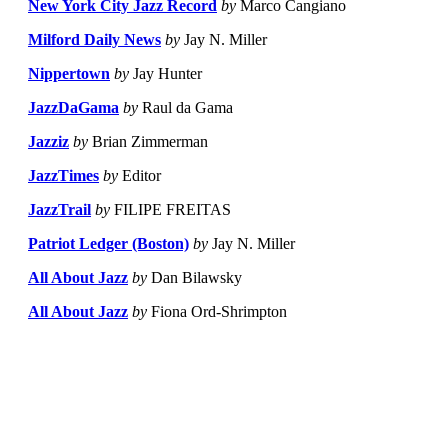
New York City Jazz Record
by
Marco Cangiano
Milford Daily News
by
Jay N. Miller
Nippertown
by
Jay Hunter
JazzDaGama
by
Raul da Gama
Jazziz
by
Brian Zimmerman
JazzTimes
by
Editor
JazzTrail
by
FILIPE FREITAS
Patriot Ledger (Boston)
by
Jay N. Miller
All About Jazz
by
Dan Bilawsky
All About Jazz
by
Fiona Ord-Shrimpton