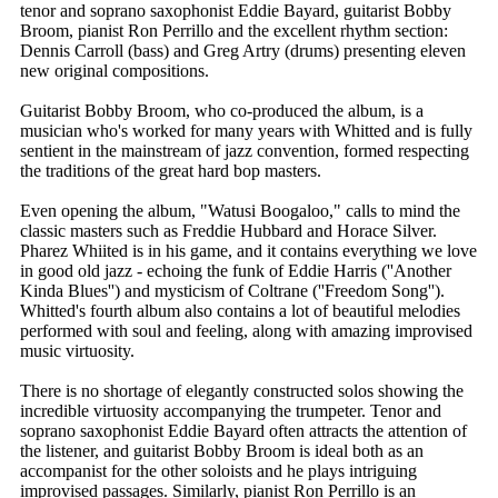
tenor and soprano saxophonist Eddie Bayard, guitarist Bobby
Broom, pianist Ron Perrillo and the excellent rhythm section:
Dennis Carroll (bass) and Greg Artry (drums) presenting eleven
new original compositions.
Guitarist Bobby Broom, who co-produced the album, is a
musician who's worked for many years with Whitted and is fully
sentient in the mainstream of jazz convention, formed respecting
the traditions of the great hard bop masters.
Even opening the album, "Watusi Boogaloo," calls to mind the
classic masters such as Freddie Hubbard and Horace Silver.
Pharez Whiited is in his game, and it contains everything we love
in good old jazz - echoing the funk of Eddie Harris (''Another
Kinda Blues'') and mysticism of Coltrane (''Freedom Song'').
Whitted's fourth album also contains a lot of beautiful melodies
performed with soul and feeling, along with amazing improvised
music virtuosity.
There is no shortage of elegantly constructed solos showing the
incredible virtuosity accompanying the trumpeter. Tenor and
soprano saxophonist Eddie Bayard often attracts the attention of
the listener, and guitarist Bobby Broom is ideal both as an
accompanist for the other soloists and he plays intriguing
improvised passages. Similarly, pianist Ron Perrillo is an