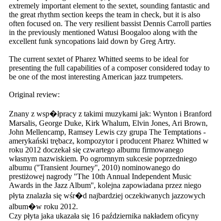
extremely important element to the sextet, sounding fantastic and
the great rhythm section keeps the team in check, but it is also
often focused on. The very resilient bassist Dennis Carroll parties
in the previously mentioned Watusi Boogaloo along with the
excellent funk syncopations laid down by Greg Artry.
The current sextet of Pharez Whitted seems to be ideal for
presenting the full capabilities of a composer considered today to
be one of the most interesting American jazz trumpeters.
Original review:
Znany z wsp�łpracy z takimi muzykami jak: Wynton i Branford
Marsalis, George Duke, Kirk Whalum, Elvin Jones, Ari Brown,
John Mellencamp, Ramsey Lewis czy grupa The Temptations -
amerykański trębacz, kompozytor i producent Pharez Whitted w
roku 2012 doczekał się czwartego albumu firmowanego
własnym nazwiskiem. Po ogromnym sukcesie poprzedniego
albumu (''Transient Journey'', 2010) nominowanego do
prestiżowej nagrody ''The 10th Annual Independent Music
Awards in the Jazz Album'', kolejna zapowiadana przez niego
płyta znalazła się wśr�d najbardziej oczekiwanych jazzowych
album�w roku 2012.
Czy płyta jaka ukazała się 16 października nakładem oficyny