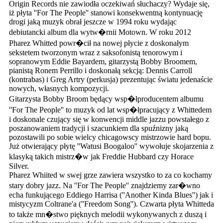
Origin Records nie zawiodła oczekiwań słuchaczy? Wydaje się,
iż płyta ''For The People'' stanowi konsekwentną kontynuację
drogi jaką muzyk obrał jeszcze w 1994 roku wydając
debiutancki album dla wytw�rnii Motown. W roku 2012
Pharez Whitted powr�cił na nowej płycie z doskonałym
sekstetem tworzonym wraz z saksofonistą tenorowym i
sopranowym Eddie Bayardem, gitarzystą Bobby Broomem,
pianistą Ronem Perrillo i doskonałą sekcją: Dennis Carroll
(kontrabas) i Greg Artry (perkusja) prezentując światu jedenaście
nowych, własnych kompozycji.
Gitarzysta Bobby Broom będący wsp�łproducentem albumu
''For The People'' to muzyk od lat wsp�łpracujący z Whittedem
i doskonale czujący się w konwencji middle jazzu powstałego z
poszanowaniem tradycji i szacunkiem dla spuźnizny jaką
pozostawili po sobie wielcy chicagowscy mistrzowie hard bopu.
Już otwierający płytę ''Watusi Boogaloo'' wywołuje skojarzenia z
klasyką takich mistrz�w jak Freddie Hubbard czy Horace
Silver.
Pharez Whiited w swej grze zawiera wszystko to za co kochamy
stary dobry jazz. Na ''For The People'' znajdziemy zar�wno
echa funkującego Eddiego Harrisa (''Another Kinda Blues'') jak i
mistycyzm Coltrane'a (''Freedom Song''). Czwarta płyta Whitteda
to także mn�stwo pięknych melodii wykonywanych z duszą i