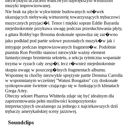
niezwykłym uczuciem właściwym największym wirtuozom
muzyki improwizowanej.
Nie brak na płycie wykwintnie budowanych sol�wek
ukazujących niebywałą wirtuozerię towarzyszących trębaczowi
muzycznych przyjaci�ł. Tenor i miękki sopran Eddie Bayarda
niejednokrotnie przykuwa uwagę podczas przesłuchiwania płyty,
a gitara Bobby'ego Brooma doskonale sprawdza się zar�wno
jako podkład pod partie solowe pozostałych muzyk�w jak i
intryguje podczas improwizowanych fragment�w. Podobnie
pianista Ron Perrillo stanowi niezwykle ważny element
fantastycznego brzmienia sekstetu, a sekcja rytmiczna wspaniale
trzyma w ryzach cały zesp�ł, lecz r�wnież niejednokrotnie
skupia uwagę w poszczeg�lnych fragmentach albumu.
Wspomnę tu choćby niezwykle sprężyste partie Dennisa Carrolla
w wspomnianym wcześniej ''Watusi Boogaloo'' czy doskonałe
synkopowanie świetnie czującego się w funkujących klimatach
Grega Artry.
Obecny sekstet Phareza Whitteda zdaje się być idealnym dla
zaprezentowania pełni możliwości kompozytorsko
intrpretacyjnych uważanego za jednego z najciekawszych dziś
trębaczy amerykańskiej sceny jazzowej.
Soundclips