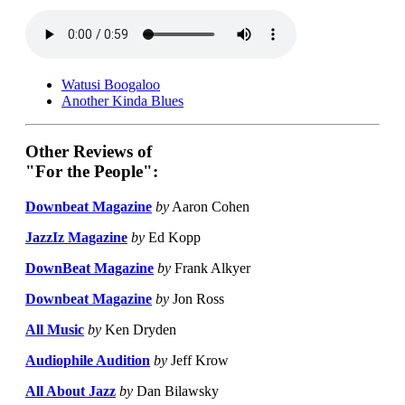
Watusi Boogaloo
Another Kinda Blues
Other Reviews of
"For the People":
Downbeat Magazine
by
Aaron Cohen
JazzIz Magazine
by
Ed Kopp
DownBeat Magazine
by
Frank Alkyer
Downbeat Magazine
by
Jon Ross
All Music
by
Ken Dryden
Audiophile Audition
by
Jeff Krow
All About Jazz
by
Dan Bilawsky