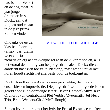
bassist Piet Verbist
en de nog maar 19
jaar jonge
drummer Jesse
Dockx aan dat
jong en oud elkaar
in de jazz prima
kunnen vinden.
Ondanks de eerder
VIEW THE CD DETAIL PAGE
klassieke bezetting
(altsax, bas, drums)
weet dit trio
zichzelf op erg aantrekkelijke wijze in de kijker te spelen, al is
het vooral de inbreng van het jonge drumtalent Dockx die de
aandacht naar zich toe trekt. Piepjong, maar wat hij nu al laat
horen houdt slechts het allerbeste voor de toekomst in.
Dockx houdt van de Amerikaanse jazztraditie, de grotere
ensembles en improvisatie. Die jonge drift wordt in goede banen
geleid door zijn voormalige leraar Lieven Cambré (Muze Jazz
Orchestra) en contrabassist Piet Verbist (Zygomatik, Jef Neve
Trio, Bram Weijters-Chad McCullough).
Samen levert dit trio met het lyrische Primal Existence een heel