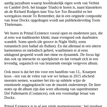
aardig jazzalbum waarop hoofdzakelijk eigen werk van Verbist
en Cambré (bvb. het knappe Triads) te horen is, naast klassiekers
als de Richard Rodgers tune You Are Too Beautiful en het
weergaloos mooie To Remember, dat in een originele compositie
van Jesse Dockx opgedragen wordt aan publiekslieveling Toots
Thielemans.
We horen in Primal Existence vooral open en modernere jazz, die
al eens wat traditioneler klinkt, maar evengoed ook daarbuiten
wandelt. Soms speels (de groove in Night Shift), soms
romantisch (een ballad als Ballast). En dat allemaal in een uiterst
harmonieus en melodisch geheel, waarbinnen er al eens
uitdagend gespeeld wordt met ritme en dynamiek. De focus ligt
dan ook op interactie en speelplezier en dat vertaalt zich in een
levendig, organisch en van bruisende energie vergeven album.
Ook mooi is dat het trio voor een bandfoto van J.L. Knaepen
koos - een van de velen van wie we helaas in 2015 afscheid
moesten nemen, waarmee het trio op subtiele wijze de
emotionele zeggingskracht van de muziek onderstreept. De liner
notes op dit album zijn dan weer afkomstig van superdrummer
Dré Pallemaerts (Coutances), ook een voormalige leraar van
Dockx.
Primal Existence is in sé een vitale momentopname ; het resultaat